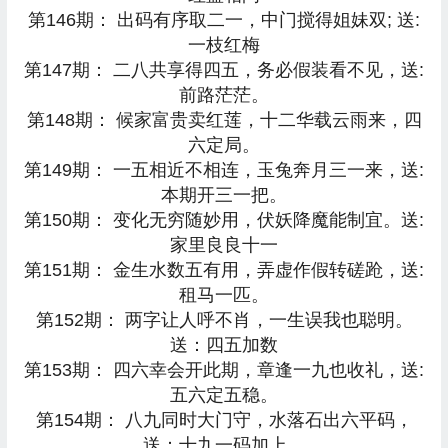
第146期： 出码有序取二一，中门搅得姐妹双; 送:
一枝红梅
第147期： 二八共享得四五，务必假装看不见，送:
前路茫茫。
第148期： 候家富贵卖红莲，十二华载云雨来，四
六定局。
第149期： 一五相近不相连，玉兔奔月三一来，送:
本期开三一把。
第150期： 变化无穷随妙用，伏妖降魔能制宜。送:
家里良良十一
第151期： 金生水数五有用，弄虚作假转磋跄，送:
租马一匹。
第152期： 两字让人呼不肖，一生误我也聪明。
送：四五加数
第153期： 四六幸会开此期，章逢一九也收礼，送:
五六定五稳。
第154期： 八九同时大门守，水落石出六平码，
送：十九一码加上。