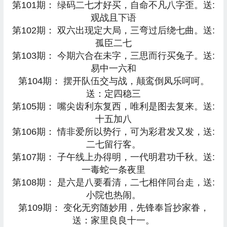
第101期： 绿码二七才好买，自命不凡八字歪。送:
观战且下语
第102期： 双六出现定大局，三弯过后绕七曲。送:
孤臣二七
第103期： 今期六合在未字，三思而行买兔子。送:
易中一六和
第104期： 摆开队伍交与战，颠鸾倒凤乐呵呵。
送：定四稳三
第105期： 嘴尖齿利东复西，唯利是图去复来。送:
十五加八
第106期： 情非爱所以势行，可为彩君发又发，送:
二七留行客。
第107期： 子午线上办得明，一代明君功千秋。送:
一毒蛇一条夜里
第108期： 是六是八要看清，二七相伴同台走，送:
小院也热闹。
第109期： 变化无穷随妙用，先锋奉旨抄家眷，
送：家里良良十一。