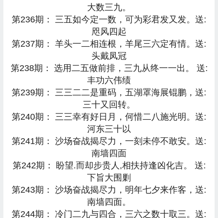
大数三九。
第236期： 三五如今定一数，可为彩君发又发。送:
咫风四起
第237期： 羊头一二相连根，羊尾三六定有情。送:
头戴凤冠
第238期： 选用二五做前排，三九从终一一出。 送:
丰功六伟绩
第239期： 三三二二是重码，五湖罩海展锟鹏，送:
三十又回转。
第240期： 三三幸有好日月，何惜二八施光明。送:
河东三十以
第241期： 沙场奋战揭尽力，一刻未停不敢安。送:
南墙四面
第242期： 盼望.而却步贵人,相扶持逢凶化吉。 送:
下旨大围剿
第243期： 沙场奋战揭尽力，明年七夕来作客，送:
南墙四面。
第244期： 冷门二九与四合，三六之数十取三。送: