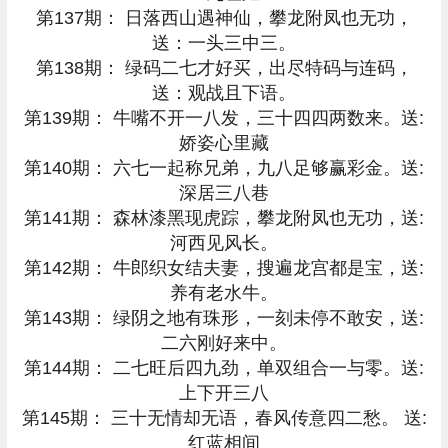
第137期： 日落西山遇神仙，攀龙附凤也无功，
送：一头三中三。
第138期： 绿码二七才好买，出尽特码与连码，
送：观战且下语。
第139期： 牛嘴不开一八发，三十四四两数来。送:
娇姿心里藏
第140期： 六七一起称兄弟，九八足够赢彩金。送:
深居三八巷
第141期： 森林漆黑现虎踪，攀龙附凤也无功，送:
河西见风长。
第142期： 牛郎织女结夫妻，搜遍龙宫都是宝，送:
养有老水牛。
第143期： 绿阴之地有珠形，一刻未停不敢安，送:
二六刚好来中。
第144期： 二七旺后四九劲，单双组合一与零。送:
上下开三八
第145期： 三十无情却无语，春风传意四二愁。 送:
红蓝相间