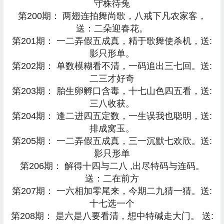
守株待兔
第200期： 两翅连拍舞尚歌，八戒下凡农家客，
送：二朵迎春花。
第201期： 一二弄假五成真，精于歌舞使杀机，送:
影只形单。
第202期： 单数模糊看不清，一码追出三七回。送:
二三才好奇
第203期： 胎生卵孵口含毒，十七山色四五看，送:
三八收获。
第204期： 逢二进四五定数，一生误我也聪明，送:
排成窝玉。
第205期： 一二弄假五成真，三一沉默七欢欣。送:
影只形单
第206期： 解得十四与二八 ,出尽特码与连码。
送：二在前方
第207期： 一六相加零尾来，今期二九猜一猜。送:
十七选一个
第208期： 是六是八要看清，想中特碱走大门。 送: