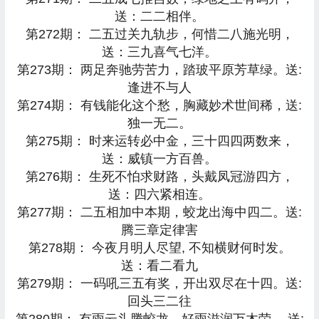
送：二二相伴。
第272期： 二五过关九轨步，何惜二八施光明，
送：三九喜气七洋。
第273期： 两足奔驰劳苦力，踏玻平原芳草绿。送:
逢进不与人
第274期： 有钱能化这个愁，胸藏妙术世间稀，送:
独一无二。
第275期： 时来运转必中金，三十四四两数来，
送：威镇一方百兽。
第276期： 生死不怕求财路，头戴凤冠游四方，
送：四六紧相连。
第277期： 二五相加中本期，蛟龙出海中四二。送:
腾三章定律害
第278期： 今夜月明人尽望, 不知横财何时发。
送：看二看九
第279期： 一码吼三五有奖，开出双尽在十四。送:
回头三二往
第280期： 有雨云头腾蛟龙，好雨滋润万木荣。 送: