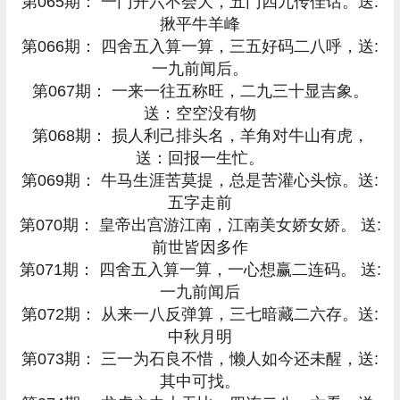
第065期： 一门开六不会大，五门四九传佳话。送:
揪平牛羊峰
第066期： 四舍五入算一算，三五好码二八呼，送:
一九前闻后。
第067期： 一来一往五称旺，二九三十显吉象。
送：空空没有物
第068期： 损人利己排头名，羊角对牛山有虎，
送：回报一生忙。
第069期： 牛马生涯苦莫提，总是苦灌心头惊。送:
五字走前
第070期： 皇帝出宫游江南，江南美女娇女娇。 送:
前世皆因多作
第071期： 四舍五入算一算，一心想赢二连码。 送:
一九前闻后
第072期： 从来一八反弹算，三七暗藏二六存。送:
中秋月明
第073期： 三一为石良不惜，懒人如今还未醒，送:
其中可找。