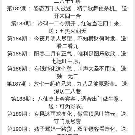
二八十七解
第182期： 姿态万千人被迷，精于歌舞使杀机。 送:
开来四一合
第183期： 冷码一二今期开，红波当旺四十来。
送：五热火朝天
第184期： 今夜月明人尽望，不知横财何时发。送:
看二看九
第185期： 阳春二月有正气，唯利是图乐欣欣，送:
七运旺中原。
第186期： 有钱能化这个愁，叫声大圣不用恼。送:
独一无二
第187期： 六七一起称兄弟，九八足够赢彩金。 送:
深居三八巷
第188期： 八仙桌上会宾客，适合出门做生意，
送：可为彩衣。
第189期： 克风沐雨蛇变化，做雪顶风吐祥云。送:
守门最尽责
第190期： 婊子骂娼一路货，双争镖客看造化。送: