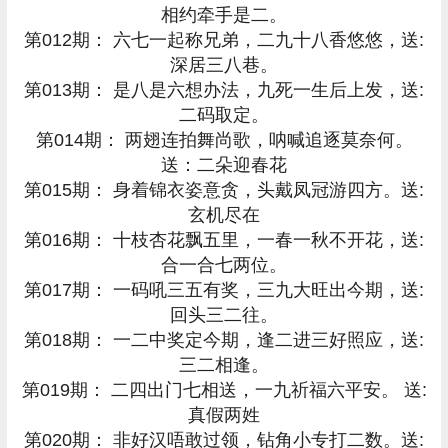
相约牵手是二。
第012期： 六七一起称兄弟，二九十八香悠悠，送:
深居三八巷。
第013期： 是八是六想办法，九死一生后上发，送:
二码取定。
第014期： 两翅连拍舞尚歌，呐喊追逐莫奈何。
送：二朵迎春花
第015期： 身着锦衣姿意贪，头戴凤冠游四方。送:
玄机尽在
第016期： 十枝杏花飘五里，一春一秋不开花，送:
合一合七两位。
第017期： 一码吼三五有奖，三九大旺出今期，送:
回头三二往。
第018期： 一二中奖定今期，逢二进三好照应，送:
三二相逢。
第019期： 二四出门七相送，一九祈福六平安。 送:
真假两姓
第020期： 非好汉唔敢过领，钻角小专打二数。送: