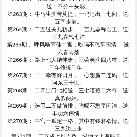
送：不分中头彩。
第263期： 牛马生涯苦莫提，一码追出三七回，送:
五字走前。
第264期： 二五过关九轨步，一言九鼎称君王。送:
三九喜气七洋
第265期： 呼风唤雨佳中宫，吃喝不愁享闲清。 送:
六春雨落
第266期： 路上七人结伴走，三朵芙蓉四八枝，送:
千年修练千年。
第267期： 三三幸有好日月，一心想赢二连码，送:
河东三十以。
第268期： 二四出门七相送，三七暗藏二六存，送:
真假两姓。
第269期： 选用二五做前排，吃喝不愁享闲清，送:
丰功六伟绩。
第270期： 中宫一孤定一格，其中有钱君欲情。送:
三九边上走
第271期： 二五成七推吉数，绿地之上有码开，