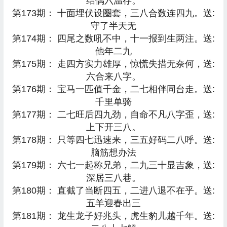
结偶六温存。
第173期： 十面埋伏设圈套，三八合数连四九。送:
守了半天无
第174期： 四尾之数吼不中，十一报到生两注。送:
他年二九
第175期： 走四方实力雄厚，惊慌失措无奈何，送:
六合来八字。
第176期： 宝马一匹值千金，二七相伴同台走。送:
千里单骑
第177期： 二七旺后四九劲，自命不凡八字歪，送:
上下开三八。
第178期： 只等四七迅速来，三五好码二八呼。送:
脑筋想办法
第179期： 六七一起称兄弟，二九三十显吉象，送:
深居三八巷。
第180期： 直截了当断四五，二进八退不在乎。送:
五羊迎春出三
第181期： 龙生龙子好兆头，虎生豹儿越千年。送: