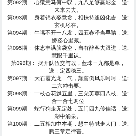
第092期： 心猿意马何中叹，九八足够赢彩金，送:
来来去去。
第093期： 身着锦衣姿意贪，相扶持逢凶化吉，送:
玄机尽在。
第094期： 牛嘴不开一八发，四五春泽当早睛，送:
娇姿心里藏。
第095期： 体态丰满脑袋空，自有醉客去跟进，送:
慧眼千里认。
第096期： 摆开队伍交与战，蓝珠三九都是单，
送：定四稳三。
第097期： 大石霞光龙一气，颠鸾倒凤乐呵呵，送:
二六冲击要。
第098期： 十枝杏花飘五里，三朵芙蓉四八枝。送:
合一合七两位
第099期： 蛇行狗走无定处，五门四九传佳话，送:
湖中涌泉。
第100期： 二五相加中本期，想中特碱走大门，送:
腾三章定律害。