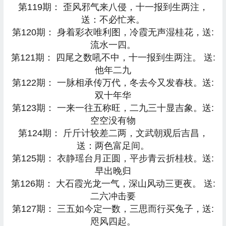
第119期： 歪风邪气来八侵，十一报到生两注，
送：不必忙来。
第120期： 身着彩衣唯利图，冷霞无声湿桂花，送:
流水一四。
第121期： 四尾之数吼不中，十一报到生两注。 送:
他年二九
第122期： 一脉相承传万代，冬去今又发春枝。送:
双十年华
第123期： 一来一往五称旺，二九三十显吉象。送:
空空没有物
第124期： 斤斤计较差二两，文武朝观后吉昌，
送：两色富足间。
第125期： 衣静瑶台月正圆，平步青云折桂枝。送:
早出晚归
第126期： 大石霞光龙一气，深山风动三更夜。 送:
二六冲击要
第127期： 三五如今定一数，三思而行买兔子，送:
咫风四起。