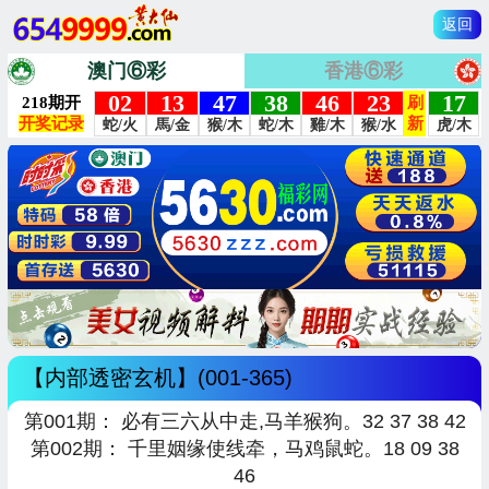
返回
澳门⑥彩
香港⑥彩
【内部透密玄机】(001-365)
第001期： 必有三六从中走,马羊猴狗。32 37 38 42
第002期： 千里姻缘使线牵，马鸡鼠蛇。18 09 38
46