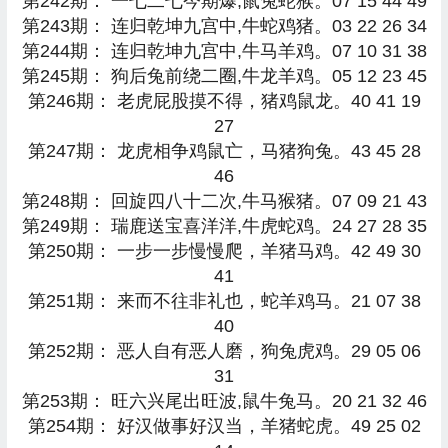
第242期： 一七二七今期爆,鼠兔蛇猴。07 15 44 49
第243期： 连归乾坤九宫中,牛蛇鸡猪。03 22 26 34
第244期： 连归乾坤九宫中,牛马羊鸡。07 10 31 38
第245期： 狗后兔前绕二圈,牛龙羊鸡。05 12 23 45
第246期： 老虎屁股摸不得，猪鸡鼠龙。40 41 19
27
第247期： 龙虎相争鸡鼠亡，马猪狗兔。43 45 28
46
第248期： 回旋四八十二次,牛马猴猪。07 09 21 43
第249期： 瑞鹿送宝喜洋洋,牛虎蛇鸡。24 27 28 35
第250期： 一步一步慢慢爬，羊猪马鸡。42 49 30
41
第251期： 来而不往非礼也，蛇羊鸡马。21 07 38
40
第252期： 恶人自有恶人磨，狗兔虎鸡。29 05 06
31
第253期： 旺六兴尾出旺波,鼠牛兔马。20 21 32 46
第254期： 好汉做事好汉当，羊猪蛇虎。49 25 02