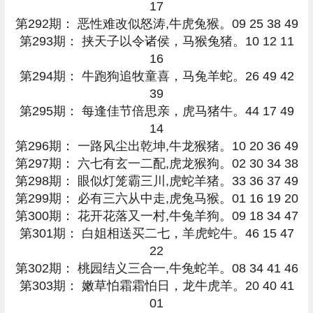
17
第292期： 恶性难改似怒涛,牛虎兔猴。09 25 38 49
第293期： 挟天子以令诸侯，马猴兔猪。10 12 11
16
第294期： 牛跑狗追牧童喜，马兔羊蛇。26 49 42
39
第295期： 每逢佳节倍思亲，虎马猪牛。44 17 49
14
第296期： 一路风尘出乾坤,牛龙猴猪。10 20 36 49
第297期： 六七有玄一二配,虎龙猴狗。02 30 34 38
第298期： 眼似灯笼霸三川,虎蛇羊猪。33 36 37 49
第299期： 必有三六从中走,虎兔马猴。01 16 19 20
第300期： 花开花落又一村,牛兔羊狗。09 18 34 47
第301期： 白姐相送买二七，羊虎蛇牛。46 15 47
22
第302期： 桃园结义三合一,牛兔蛇羊。08 34 41 46
第303期： 嫩草怕霜霜怕日，龙牛虎羊。20 40 41
01