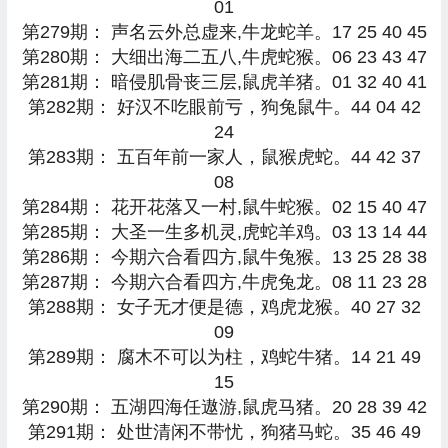
01
第279期： 声名云外总虚来,牛龙蛇羊。17 25 40 45
第280期： 大细出海二五八,牛虎蛇猴。06 23 43 47
第281期： 暗侵肌骨丧三层,鼠虎羊猪。01 32 40 41
第282期： 好汉不吃眼前亏，狗兔鼠牛。44 04 42
24
第283期： 五百年前一家人，鼠猴虎蛇。44 42 37
08
第284期： 花开花落又一村,鼠牛蛇猴。02 15 40 47
第285期： 大圣一生多机灵,虎蛇羊鸡。03 13 14 44
第286期： 今期六合看四方,鼠牛兔猴。13 25 28 38
第287期： 今期六合看四方,牛虎兔龙。08 11 23 28
第288期： 女子无才便是德，鸡虎龙猴。40 27 32
09
第289期： 腐木不可以为柱，鸡蛇牛猪。14 21 49
15
第290期： 五湖四海任遨游,鼠虎马猪。20 28 39 42
第291期： 处世清闲不带忧，狗猪马蛇。35 46 49