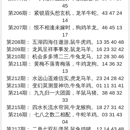
45
第206期： 紧锁眉头想玄机，龙羊牛蛇。43 47 24
14
第207期： 恨不相逢未嫁时，狗鸡羊龙。46 45 13
17
第208期： 五湖四海任遨游,鼠牛虎鸡。13 35 40 48
第209期： 龙凤呈祥事事发,鼠龙马羊。16 23 32 42
第210期： 机会多多博二三,牛兔龙马。12 28 30 46
第211期： 黄梅不落青梅落，牛鸡龙狗。14 36 32
13
第212期： 水远山遥难信实,虎龙马羊。23 24 28 42
第213期： 变幻莫测显神功,牛兔羊鸡。01 11 31 41
第214期： 九九归一大团圆，羊鼠马猪。38 48 32
33
第215期： 四水长流水帘洞,牛龙猴狗。18 27 31 42
第216期： 七八之数二相配，牛蛇羊鸡。03 31 43
04
第217期： 二单七双乱弹琴,鼠兔鸡猪。12 14 43 48