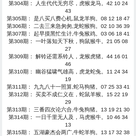
第304期： 人生代代无穷尽，虎猴龙马。42 10 24
43
第305期： 是八买八费心机,鼠龙羊狗。08 12 18 47
第306期： 二去三来急匆匆,龙蛇猴狗。02 10 36 39
第307期： 起早摸黑忙生计,牛兔猴鸡。03 06 18 41
第308期： 一叶落知天下秋，狗鼠猴牛。21 05 08
27
第309期： 解铃还需系铃人，龙猴虎猪。44 16 01
46
第310期： 幽谷猛啸气雄高，虎龙蛇兔。11 24 34
19
第311期： 九九八十一照算,蛇马狗猪。07 25 33 41
第312期： 买卖不成仁义在，蛇鼠羊猴。15 22 19
29
第313期： 三番四次论六合,牛兔狗猪。13 19 21 30
第314期： 一日千里无人及，马虎猴牛。10 46 34
13
第315期： 五湖豪杰会两广,牛蛇羊狗。13 17 32 38