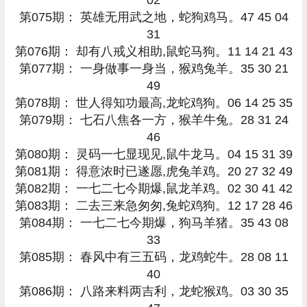
第075期： 英雄无用武之地，蛇狗鸡马。47 45 04
31
第076期： 却有八戒义相助,鼠蛇马狗。11 14 21 43
第077期： 一身做事一身当，猴鸡兔羊。35 30 21
49
第078期： 世人得知功最高,龙蛇鸡狗。06 14 25 35
第079期： 七石八焦各一方，猴羊牛兔。28 31 24
46
第080期： 灵码一七显现见,鼠牛龙马。04 15 31 39
第081期： 得意浓时已遂愿,虎兔羊鸡。20 27 32 49
第082期： 一七二七今期爆,鼠龙羊鸡。02 30 41 42
第083期： 二去三来急匆匆,兔蛇鸡狗。12 17 28 46
第084期： 一七二七今期爆，狗马羊猪。35 43 08
33
第085期： 春风中有三五码，龙鸡蛇牛。28 08 11
40
第086期： 八路来料两吉利，龙蛇猴鸡。03 30 35