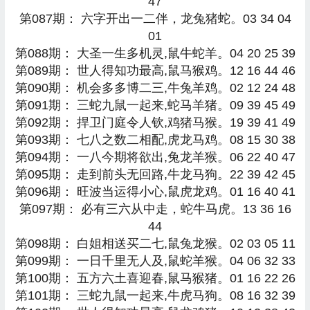
47
第087期： 六字开出一二伴，龙兔猪蛇。03 34 04
01
第088期： 大圣一生多机灵,鼠牛蛇羊。04 20 25 39
第089期： 世人得知功最高,鼠马猴鸡。12 16 44 46
第090期： 机会多多博二三,牛兔羊鸡。02 12 24 48
第091期： 三蛇九鼠一起来,蛇马羊猪。09 39 45 49
第092期： 捍卫门庭令人钦,鸡猪马猴。19 39 41 49
第093期： 七八之数二相配,虎龙马鸡。08 15 30 38
第094期： 一八今期将欲出,兔龙羊猴。06 22 40 47
第095期： 走到前头无回路,牛龙马狗。22 39 42 45
第096期： 旺波当运得小心,鼠虎龙鸡。01 16 40 41
第097期： 必有三六从中走，蛇牛马虎。13 36 16
44
第098期： 白姐相送买二七,鼠兔龙猴。02 03 05 11
第099期： 一日千里无人及,鼠蛇羊猴。04 06 32 33
第100期： 五方六土喜迎春,鼠马猴猪。01 16 22 26
第101期： 三蛇九鼠一起来,牛虎马狗。08 16 32 39