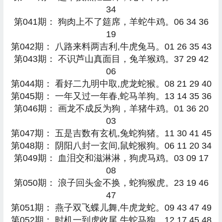
34
第041期： 狗肉上不了筵席，羊蛇牛鸡。06 34 36
19
第042期： 八路来料两吉利,牛虎兔马。01 26 35 43
第043期： 不识芦山真面目，兔羊猴鸡。37 29 42
06
第044期： 看好二九明中取,虎龙蛇猴。08 21 29 40
第045期： 一年又过一年春,蛇马羊狗。13 14 35 36
第046期： 画龙不成反为狗，羊猪牛鸡。01 36 20
03
第047期： 五是吉数有玄机,兔蛇狗猪。11 30 41 45
第048期： 阴阳八封一玄间,鼠蛇猴狗。06 11 20 34
第049期： 血泪交和滋淋淋，狗虎马鸡。03 09 17
08
第050期： 浪子回头金不换，蛇狗猴虎。23 19 46
47
第051期： 燕子双飞蝶儿舞,牛虎龙蛇。09 43 47 49
第052期： 时机一到虎收尾,牛蛇马狗。12 17 45 48