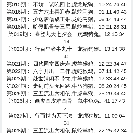
第015期： 不妨一试吼四七,虎龙蛇狗。10 24 26 46
第016期： 五方六土喜迎春,鼠蛇马狗。01 11 40 43
第017期： 护送唐僧成正果,龙蛇马猪。08 14 43 44
第018期： 暗侵肌骨丧三层,鼠蛇羊猪。19 21 28 31
第019期： 喜登九天七夕会，虎鸡猪兔。12 15 34
14
第020期： 行百里者半九十，龙猪狗猴。13 14 38
46
第021期： 四代同堂四庆寿,虎羊猴鸡。12 22 34 47
第022期： 六字开出一二伴,虎蛇猴鸡。07 11 42 45
第023期： 处世清闲不带忧,牛羊猴鸡。17 33 48 49
第024期： 走到前头无回路,牛马狗猪。08 20 24 45
第025期： 三五流出六相依,牛虎羊猴。25 29 34 42
第026期： 画虎画皮难画骨，鼠牛兔鸡。41 17 43
25
第027期： 行而世为天下法，龙虎狗蛇。11 09 04
01
第028期： 三五流出六相依,鼠蛇羊鸡。22 25 32 34