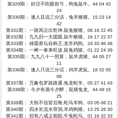
第329期： 好汉不吃眼前亏，狗兔鼠牛。44 04 42
24
第330期： 逢人且说三分话，兔羊猴猪。15 23 14
42
第331期： 一路风尘出乾坤,鼠兔猴猪。06 16 22 45
第332期： 九九归一大团圆,鼠牛猴猪。16 17 22 37
第333期： 雄霸兽坛自称王,龙羊鸡狗。24 33 46 48
第334期： 一树一春来旺波,鼠兔鸡猪。01 22 24 39
第335期： 九九八十一照算，鼠羊虎猪。44 05 27
11
第336期： 逢人只说三分话，鸡羊虎鼠。18 32 05
08
第337期： 万象包罗路路通,兔龙蛇羊。05 27 41 43
第338期： 今夕有酒今夕醉，鼠猪兔龙。44 49 15
25
第339期： 大秋不信皆后悔,蛇马羊狗。03 05 08 21
第340期： 四水长流水帘洞,羊鸡狗猪。13 25 26 30
第341期： 却有八戒义相助,牛兔蛇马。01 16 32 33