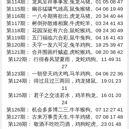
第114期： 龙凤呈祥事事发,兔龙马猪。01 05 08 47
第115期： 幽谷猛啸气雄高,鼠兔猴猪。04 06 19 49
第116期： 一八今期将欲出,虎龙马猪。20 34 40 44
第117期： 树倒孙散难相聚,牛虎蛇羊。03 24 41 43
第118期： 花园深处有六合,鼠蛇猴鸡。09 24 30 49
第119期： 五门福临六合彩,鼠牛兔狗。04 16 41 43
第120期： 天字一发六可定,兔羊鸡狗。18 25 39 47
第121期： 合并围困歼贼盗,虎蛇猴鸡。08 20 38 42
第122期： 行得春风望夏雨，龙蛇鸡狗。11 49 31
27
第123期： 一朝登天鸡犬鸣,马羊鸡狗。04 06 22 36
第124期： 得过且过三两回，鸡龙猪鼠。19 01 23
11
第125期： 君子之交淡若水，鸡羊狗龙。16 01 20
24
第126期： 机会多多博二三,牛羊猴狗。07 12 27 41
第127期： 古来万事贵天生,牛羊鸡猪。07 08 17 48
第128期： 敬酒不吃吃罚酒，鸡狗蛇虎。23 01 48