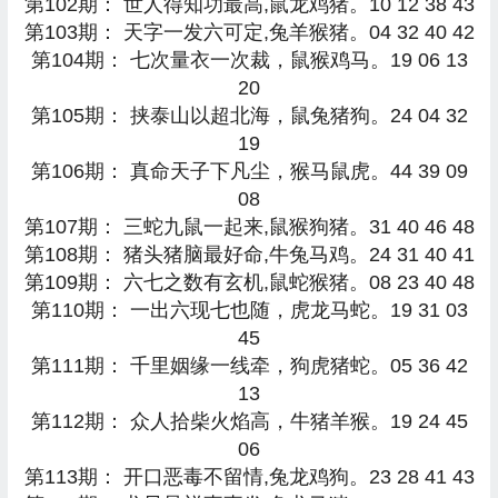
第102期： 世人得知功最高,鼠龙鸡猪。10 12 38 43
第103期： 天字一发六可定,兔羊猴猪。04 32 40 42
第104期： 七次量衣一次裁，鼠猴鸡马。19 06 13
20
第105期： 挟泰山以超北海，鼠兔猪狗。24 04 32
19
第106期： 真命天子下凡尘，猴马鼠虎。44 39 09
08
第107期： 三蛇九鼠一起来,鼠猴狗猪。31 40 46 48
第108期： 猪头猪脑最好命,牛兔马鸡。24 31 40 41
第109期： 六七之数有玄机,鼠蛇猴猪。08 23 40 48
第110期： 一出六现七也随，虎龙马蛇。19 31 03
45
第111期： 千里姻缘一线牵，狗虎猪蛇。05 36 42
13
第112期： 众人拾柴火焰高，牛猪羊猴。19 24 45
06
第113期： 开口恶毒不留情,兔龙鸡狗。23 28 41 43