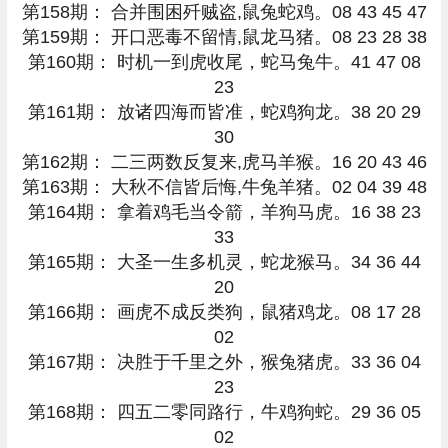
第158期： 合并围困歼贼盗,鼠兔蛇鸡。08 43 45 47
第159期： 开口恶毒不留情,鼠龙马猪。08 23 28 38
第160期： 时机一到虎收尾，蛇马兔牛。41 47 08
23
第161期： 放诸四海而皆准，蛇鸡狗龙。38 20 29
30
第162期： 二三两数反复来,虎马羊猴。16 20 43 46
第163期： 大秋不信皆后悔,牛兔羊猪。02 04 39 48
第164期： 拿着鸡毛当令箭，羊狗马虎。16 38 23
33
第165期： 大圣一生多机灵，蛇龙猴马。34 36 44
20
第166期： 画虎不成反类狗，鼠猪鸡龙。08 17 28
02
第167期： 决胜于千里之外，猴兔猪虎。33 36 04
23
第168期： 四五二零同路行，牛鸡狗蛇。29 36 05
02