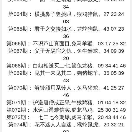
34
第064期： 横挑鼻子竖挑眼，猴鸡猪鼠。27 23 24
03
第065期： 君子之交接如水，龙蛇狗鼠。43 07 23
36
第066期： 不识芦山真面目,兔马羊猴。03 17 25 32
第067期： 父子无隔宿之仇，兔牛猴蛇。34 09 39
20
第068期： 白姐相送买二七,鼠兔龙猪。09 34 41 46
第069期： 见其一未见其二，狗猪蛇羊。36 05 39
43
第070期： 解铃须用系铃人，兔马猪蛇。41 25 27
46
第071期： 护送唐僧成正果,牛猴鸡猪。01 04 18 32
第072期： 水远山遥难信实,虎龙马鸡。25 30 31 49
第073期： 一七二七今期爆,虎马羊猴。20 43 44 46
第074期： 花不迷人人自迷，猴蛇鼠虎。20 32 21
02