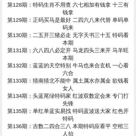
第128期：特码生肖不用查 六七相加有钱拿 十三有
钱拿
第129期：正码买马是最好 二四六八来代替 单码单
码来
第130期：二五开三猪必走 无字天书三十五 特码看
本期
第131期：六八四八必定开 马龙四头三来开 马羊旺
本期
第132期：蓝蓝的天空特别 牛马也来合玄机 一心看
六合
第133期：猜南猜北不能中 属土属水亦属金 欲钱看
女人
第134期：头蓝尾绿特码家 红波双数定会来 专门打
先锋
第135期：单红单蓝实易找 特码蓝波送大家 红色开
特码
第136期：吉数二四合三八 本期特码应看平 空棺三
人抬