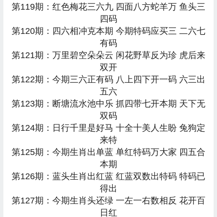
第119期：红色梅花三六九 四面八方蛇羊万 鱼头三
四码
第120期：四六相冲克本期 今期特码应买三 二六七
有码
第121期：万里碧空朵朵云 闲花野草反为珍 虎后来
双开
第122期：今期三六正有码 八上四下开一码 六三出
五六
第123期：断塘流水池中乐 抓四带七开本期 天下无
双码
第124期：日行千里是好马 十全十美人生盼 兔狗定
来特
第125期：今期生肖出单蓝 单红特码万大家 四五合
本期
第126期：蓝头生肖出红蓝 红蓝双数出特码 特码已
得出
第127期：今期生肖头还绿 一左一右数相反 花开百
日红