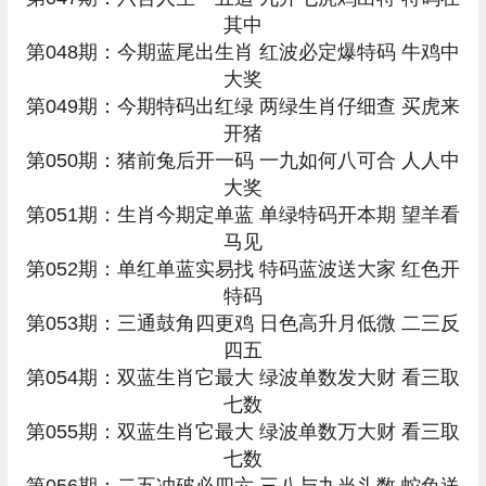
其中
第048期：今期蓝尾出生肖 红波必定爆特码 牛鸡中
大奖
第049期：今期特码出红绿 两绿生肖仔细查 买虎来
开猪
第050期：猪前兔后开一码 一九如何八可合 人人中
大奖
第051期：生肖今期定单蓝 单绿特码开本期 望羊看
马见
第052期：单红单蓝实易找 特码蓝波送大家 红色开
特码
第053期：三通鼓角四更鸡 日色高升月低微 二三反
四五
第054期：双蓝生肖它最大 绿波单数发大财 看三取
七数
第055期：双蓝生肖它最大 绿波单数万大财 看三取
七数
第056期：二五冲破必四六 三八与九当头数 蛇兔送