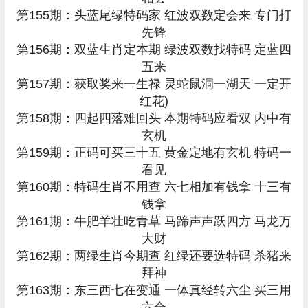
第155期：头蓝尾绿特码家 红波双数定会来 专门打
先锋
第156期：双蓝生肖定本期 绿波双数找特码 定蓝四
五来
第157期：获取奖来一生禄 灵蛇鼠洞一湖天 一定开
红花)
第158期：四起四落难回头 本期特码应看双 内中有
玄机
第159期：正码可买三十五 黄金定地有玄机 特码一
看见
第160期：特码生肖不用查 六七相加有钱拿 十三有
钱拿
第161期：牛肥羊壮吃青草 马蹄声声跃四方 马龙万
大财
第162期：两绿生肖今期查 红绿还要选特码 杀猪来
拜神
第163期：东三西七在变通 一体真经转六尘 买三用
六合