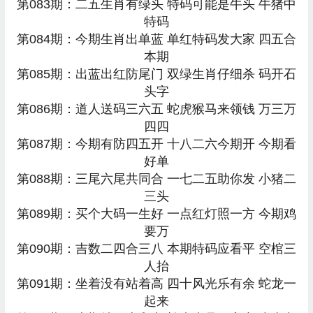
第083期：二五生肖有绿头 特码可能是牛头 牛猪中
特码
第084期：今期生肖出单蓝 单红特码发大家 四五合
本期
第085期：出蓝出红防尾门 双绿生肖仔细杀 码开石
头字
第086期：道人送码三六五 蛇虎猴马来领钱 万三万
四四
第087期：今期有防四五开 十八二六今期开 今期看
好单
第088期：三尾六尾共同合 一七二五助你发 小猪二
三头
第089期：买个大码一生好 一点红灯照一方 今期鸡
要万
第090期：吉数二四合三八 本期特码应看平 空棺三
人抬
第091期：坐着没有站着高 四十风光乐有余 蛇龙一
起来