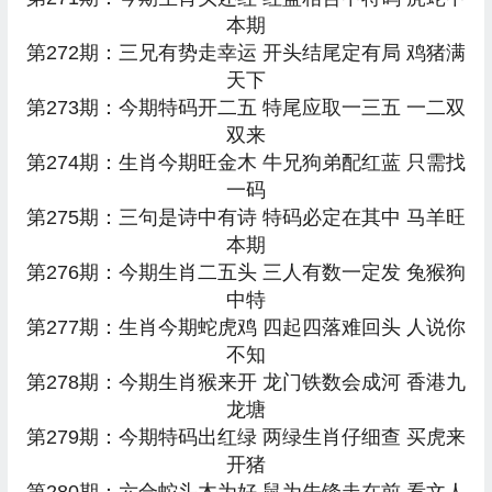
本期
第272期：三兄有势走幸运 开头结尾定有局 鸡猪满
天下
第273期：今期特码开二五 特尾应取一三五 一二双
双来
第274期：生肖今期旺金木 牛兄狗弟配红蓝 只需找
一码
第275期：三句是诗中有诗 特码必定在其中 马羊旺
本期
第276期：今期生肖二五头 三人有数一定发 兔猴狗
中特
第277期：生肖今期蛇虎鸡 四起四落难回头 人说你
不知
第278期：今期生肖猴来开 龙门铁数会成河 香港九
龙塘
第279期：今期特码出红绿 两绿生肖仔细查 买虎来
开猪
第280期：六合蛇头木为好 鼠为先锋走在前 看文人