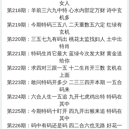
女人
第218期：羊前三六九中特 心水内部定万财 诗中玄
机多
第219期：今期特码三五八 二天重数五六定 红绿有
玄机
第220期：三五七九有码出 桃花太监找妇人 土中出
特肖
第221期：特码生肖它最大 蓝绿今次发大财 黄金送
给你
第222期：求四对三跟一五 十二生肖开三数 玄机在
上面
第223期：敢问特码开多少 二三三四开本期 一五合
码来
第224期：六合人生一五追 九开七虎鸡出特 特码在
其中
第225期：今期特码十盯开 四九开出猴来追 特码在
其中
第226期：码中有码还是码 四二合六也无路 好花一