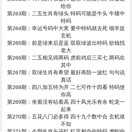
给你
第263期：二五生肖有绿头 特码可能是牛头 牛猪中
特码
第264期：幸运号码中大奖 要中特码就去死 细羊捉
玄机
第265期：前是绿来后是蓝 双双绿波出特码 欲钱找
老大
第266期：二五相见得两码 虎前鸡后三买七 两码在
其中
第267期：双绿生肖有希望 最好再防一波红 句句说
真话
第268期：四八加五特为开 二七可作十四看 特码使
你高
第269期：坐着没有站着高 四十风光乐有余 蛇龙一
起来
第270期：五花八门必多得 四十九个数中合 玄机谁
不知
第271期：今期生肖头还红 红蓝相合中特码 虎蛇中