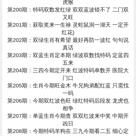
虎猴
第200期：特码双数发红绿 双双蓝波错不了 二门双
又旺
第201期：获取奖来一生禄 灵蛇鼠洞一湖天 一定开
红花)
第202期：双绿生肖有希望 最好再防一波红 句句说
真话
第203期：双蓝生肖定本期 绿波双数找特码 定蓝四
五来
第204期：三四今期定开来 红波特码单数开 医院大
门口
第205期：生肖今期旺金木 牛兄狗弟配红蓝 只需找
一码
第206期：今期双红波色旺 绿红特码后段发 龙虎也
相争
第207期：单蓝生肖今期查 双双红波来中奖 中期开
凶日
第208期：今期特码羊狗在 三九今期看二五 细心定