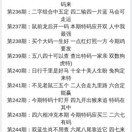
码来
第236期：二字组合中五定 四二输四一片蓝 马会可
走运
第237期：鼠前龙后开一码 本期特码应开双 人中我
最强
第238期：买个大码一生好 一点红灯照一方 今期鸡
要发
第239期：五八四十可以查 查出特码一家亲 双数狗
虎特)
第240期：日行千里是好马 十全十美人生盼 兔狗定
来特
第241期：不见老鼠三五个 二人合走九里路 六合定
能赢
第242期：今期特码十盯开 四九开出猴来追 特码在
其中
第243期：四六相冲克本期 今期特码应买三 二六七
有码
第244期：双蓝生肖不用查 六尾八尾靠近它 四七来