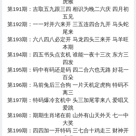
虎猴
第191期：吉取五九跟三四 相识为晚二六庆 四月初
五见
第192期：一一对并六来开 三五连四合九开 马头蛇
尾来
第193期：六八四八必定开 马龙四头三来开 马羊旺
本期
第194期：四五书头点玄机 谁能一夜十三次 东方三
四发
第195期：码中有码还是码 四二合六也无路 好花一
百朵
第196期：马前兔后三合狗 一片天机定虎狗 特码不
离三
第197期：特码爆冷玄机中 头三加尾零来八 爱唱又
爱跳
第198期：期期生肖堵在前 山外有山天外天 七一中
大奖
第199期：四四加一开特码 三七合十鸡走三 财神开