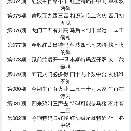
第074期：红波生肖错不了 红蓝特码在中间 单和双
两码
第075期：吉取五九跟三四 相识为晚二六庆 四月初
五见
第076期：龙门三五有几高 马后来到千里远 一国王
侯相
第077期：单数红蓝出特码 蓝波四七司来特 找水火
的码
第078期：鼠前龙后开一码 本期特码应开双 人中我
最强
第079期：五花八门必多得 四十九个数中合 玄机谁
不知
第080期：今期生肖有火花 二五一十万大家 生肖在
诗内
第081期：四来鸡叫三声去 特码可能是马猪 不才有
二三
第082期：今期特码最好找 红头绿尾藏特码 坐马必
中钱