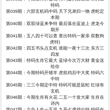
特码
第039期：六部玄机码中码 天下兄弟归一物 虎蛇定
本期
第040期：双双绿蓝来争特 最后落在蓝波上 虎龙今
期开
第041期：五八四十可以查 查出特码一家亲 双数狗
虎特)
第042期：四五书头点玄机 谁能一夜十三次 东方三
四发
第043期：特码生肖它最大 蓝绿今次万大财 黄金送
给你
第044期：今期特码开猪羊 虎前鸡后中大奖 特码六
中特
第045期：三三今期定中特 特码可能是鼠蛇 红绿有
玄机
第046期：今期生肖有火花 二五一十发大家 生肖在
诗内
第047期：六合人生一五追 九开七虎鸡出特 特码在