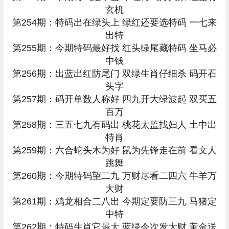
玄机
第254期：特码出在绿头上 绿红还要选特码 一七来
出特
第255期：今期特码最好找 红头绿尾藏特码 坐马必
中钱
第256期：出蓝出红防尾门 双绿生肖仔细杀 码开石
头字
第257期：码开单数人称好 四九开大绿波起 双买五
百万
第258期：三五七九有码出 桃花太监找妇人 土中出
特肖
第259期：六合蛇头木为好 鼠为先锋走在前 看文人
跳舞
第260期：今期特码望二九 万财尽看二四六 牛羊万
大财
第261期：鸡龙相合二八出 今期定要防三九 马猪定
中特
第262期：特码生肖它最大 蓝绿今次发大财 黄金送