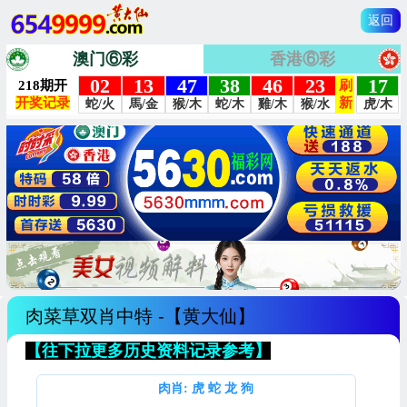
返回
澳门⑥彩
香港⑥彩