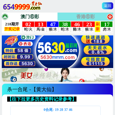
返回
澳门⑥彩
香港⑥彩