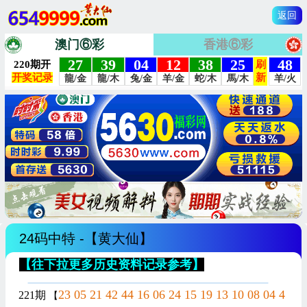
返回
澳门⑥彩
香港⑥彩