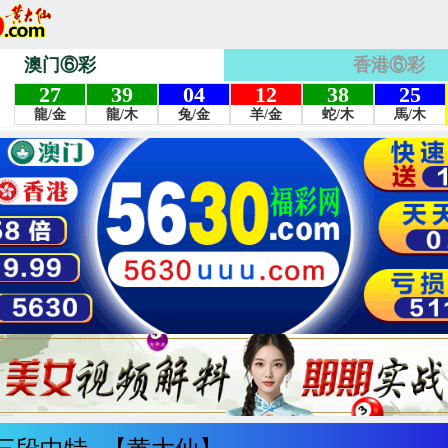
澳门⑥彩
香港⑥彩